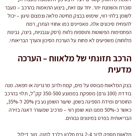
סוכרת והשמנת יתר. יחד עם זאת, ביצוע התאמות בהרכב – מעבר
לשומן בלתי רווי, שימוש בבצק מחיטה מלאה וצמצום טיגון – יכול
להפחית סיכונים אלה. מאפיינים כמו אחוזי הנתרן, רמת
הפחמימות הפשוטות ותוספות נלוות (רסק עגבניות, ביצה, גבינות
מלוחות) משפיעים לא פחות על הערכת הסיכון והערך הבריאותי.
הרכב תזונתי של מלאווח – הערכה
מדעית
בצק המלאווח מבוסס על מים, קמח ולרוב מרגרינה או חמאה. מנה
בודדת (100 גרם) מספקת בממוצע 350-500 קק"ל, תלוי בהרכב
החומרים ומידת הספיגה בשמן. שיעור השומן נע בין 20% ל-35%,
כאשר כ-50% ממנו הוא שומן רווי – מרכיב שמעורר דאגה בזירה
הבריאותית בפרט במינונים גבוהים.
מלאווח מספק לרוב 2-4 גרם חלבון בלבד למנה, תוך דילול