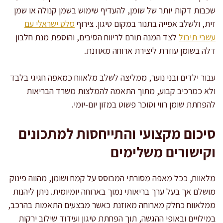
שכבות דקות יותר של שומן, להעדיף שימוש בשמן קנולה או שמן
זית, ולשלב אפייה בתנור במקום טיגון. צירוף
סלט ישראלי עם
עשבי תיבול
לצד המנה תורם לריווח הסיבים, והוספת מנת חלבון
דלה בשומן עוזרת ליצירת ארוחה מאוזנת.
עבור ילדים ובני נוער, ממליצה לשלב מלאווח כמאפה חגיגי בלבד
ולא כמרכיב קבוע, מתוך התאמה להמלצות משרד הבריאות
להפחתת שומן רווי וסוכר פשוט במזון יום-יומי.
סיכום מקצועי והתייחסות למתכונים
וקישורים משלימים
מלאווח, ככל מאפה מסורתי המבוסס על קמח ושומן, מהווה פינוק
מושלם אך בעל ערך בריאותי נמוך בארוחה יומיומית. ניתן ליהנות
ממלאווח כחלק מארוחה מאוזנת כאשר מבצעים התאמות בהרכב,
במילויים ובאופי ההגשה, תוך הפחתת טיגון ועידוד שילוב ירקות