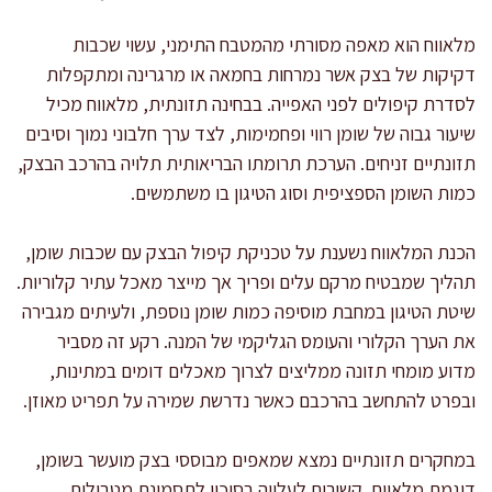
מלאווח הוא מאפה מסורתי מהמטבח התימני, עשוי שכבות
דקיקות של בצק אשר נמרחות בחמאה או מרגרינה ומתקפלות
לסדרת קיפולים לפני האפייה. בבחינה תזונתית, מלאווח מכיל
שיעור גבוה של שומן רווי ופחמימות, לצד ערך חלבוני נמוך וסיבים
תזונתיים זניחים. הערכת תרומתו הבריאותית תלויה בהרכב הבצק,
כמות השומן הספציפית וסוג הטיגון בו משתמשים.
הכנת המלאווח נשענת על טכניקת קיפול הבצק עם שכבות שומן,
תהליך שמבטיח מרקם עלים ופריך אך מייצר מאכל עתיר קלוריות.
שיטת הטיגון במחבת מוסיפה כמות שומן נוספת, ולעיתים מגבירה
את הערך הקלורי והעומס הגליקמי של המנה. רקע זה מסביר
מדוע מומחי תזונה ממליצים לצרוך מאכלים דומים במתינות,
ובפרט להתחשב בהרכבם כאשר נדרשת שמירה על תפריט מאוזן.
במחקרים תזונתיים נמצא שמאפים מבוססי בצק מועשר בשומן,
דוגמת מלאווח, קשורים לעלייה בסיכון לתסמונת מטבולית,