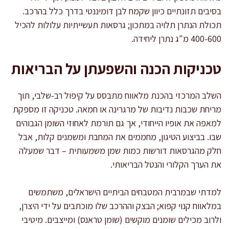
בסיבים תזונתיים כיוון שקמח לבן דומיננטי בדרך כלל בהרכב.
תכולת הנתרן תלויה במתכון; גרסאות תעשייתיות עלולות להכיל
400-600 מ"ג נתרן ליחידה.
טכניקות הכנה והשפעתן על הבריאות
השלב המרכזי בהכנת מלאווח מתבסס על קיפול רב-שלבי, תוך
מריחת שכבות נדיבות של מרגרינה או חמאה. טכניקה זו מספקת
למאפה את אופיו הייחודי, אך גם תורמת לאחוזי השומן הגבוהים
שבו. בביצוע הטיגון, מחממים את המחבת ומשמנים קלות, אבל
חלק מהגרסאות דורשות כמות שמן משמעותית – דבר שמעלה
את הערך הקלורי והנטל הבריאותי.
למדתי שבמרבית המטבחים הביתיים הישראלים, משתמשים
במלאווח קנוי קפוא; הבצק וההרכב שלו מוכתבים על ידי היצרן,
ולרוב מכילים שומנים מוקשים (שומן טראנס) ומייצבים. מיטיבי