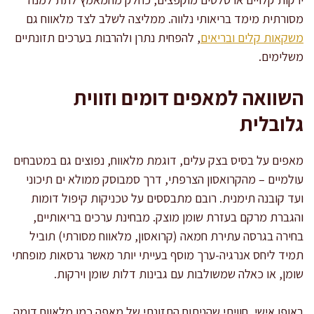
מסורתית מימד בריאותי נלווה. ממליצה לשלב לצד מלאווח גם
משקאות קלים ובריאים
, להפחית נתרן ולהרבות בערכים תזונתיים
משלימים.
השוואה למאפים דומים וזווית
גלובלית
מאפים על בסיס בצק עלים, דוגמת מלאווח, נפוצים גם במטבחים
עולמיים – מהקרואסון הצרפתי, דרך סמבוסק ממולא ים תיכוני
ועד קובנה תימנית. רובם מתבססים על טכניקות קיפול דומות
והגברת מרקם בעזרת שומן מוצק. מבחינת ערכים בריאותיים,
בחירה בגרסה עתירת חמאה (קרואסון, מלאווח מסורתי) תוביל
תמיד ליחס אנרגיה-ערך מוסף בעייתי יותר מאשר גרסאות מופחתי
שומן, או כאלה שמשולבות עם גבינות דלות שומן וירקות.
באופן אישי, חוויתי שהניתוח התזונתי של מאפה כמו מלאווח דומה