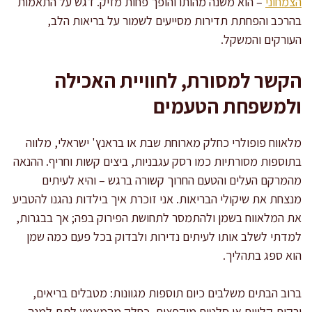
הצמחוני
– הוא משנה מהותו והופך פחות מזיק. דגש על התאמות
בהרכב והפחתת תדירות מסייעים לשמור על בריאות הלב,
העורקים והמשקל.
הקשר למסורת, לחוויית האכילה
ולמשפחת הטעמים
מלאווח פופולרי כחלק מארוחת שבת או בראנץ' ישראלי, מלווה
בתוספות מסורתיות כמו רסק עגבניות, ביצים קשות וחריף. ההנאה
מהמרקם העלים והטעם החרוך קשורה ברגש – והיא לעיתים
מנצחת את שיקולי הבריאות. אני זוכרת איך בילדות נהגנו להטביע
את המלאווח בשמן ולהתמסר לתחושת הפירוק בפה; אך בבגרות,
למדתי לשלב אותו לעיתים נדירות ולבדוק בכל פעם כמה שמן
הוא ספג בתהליך.
ברוב הבתים משלבים כיום תוספות מגוונות: מטבלים בריאים,
ירקות קלויים או סלטים מוקפצים, כחלק מהמאמץ לתת למנה