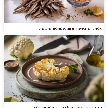
אנשובי מיובש ערך תזונתי: נתונים ושימושים
האם כרובית עושה גזים? הסבר תזונתי וקולינרי