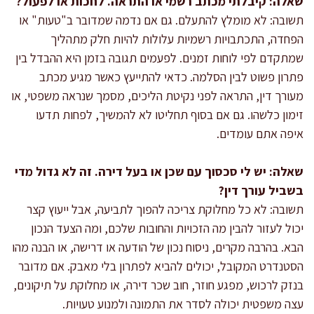
שאלה: קיבלתי מכתב רשמי או התראה. לחכות או לפעול?
תשובה: לא מומלץ להתעלם. גם אם נדמה שמדובר ב"טעות" או
הפחדה, התכתבויות רשמיות עלולות להיות חלק מתהליך
שמתקדם לפי לוחות זמנים. לפעמים תגובה בזמן היא ההבדל בין
פתרון פשוט לבין הסלמה. כדאי להתייעץ כאשר מגיע מכתב
מעורך דין, התראה לפני נקיטת הליכים, מסמך שנראה משפטי, או
זימון כלשהו. גם אם בסוף תחליטו לא להמשיך, לפחות תדעו
איפה אתם עומדים.
שאלה: יש לי סכסוך עם שכן או בעל דירה. זה לא גדול מדי
בשביל עורך דין?
תשובה: לא כל מחלוקת צריכה להפוך לתביעה, אבל ייעוץ קצר
יכול לעזור להבין מה הזכויות והחובות שלכם, ומה הצעד הנכון
הבא. בהרבה מקרים, ניסוח נכון של הודעה או דרישה, או הבנה מהו
הסטנדרט המקובל, יכולים להביא לפתרון בלי מאבק. אם מדובר
בנזק לרכוש, מפגע חוזר, חוב שכר דירה, או מחלוקת על תיקונים,
עצה משפטית יכולה לסדר את התמונה ולמנוע טעויות.