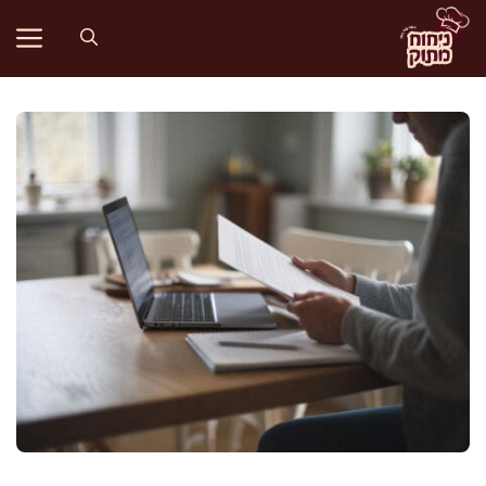
דלג
תוכן