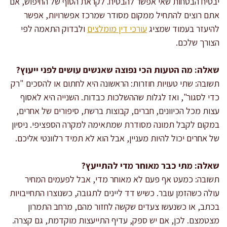
יבטיח הבטחות שאי אפשר להבטיח. לקראת הסוף של החיפוש, אם
אתם רוצים להתחיל ממקום מסודר שמרכז אפשרויות, אפשר
להיעזר בעמוד שמציג
עורכי דין מומלצים
ולבדוק התאמה לפי
הצורך שלכם.
שאלה: מה הטעות הכי נפוצה שאנשים עושים לפני ייעוץ?
תשובה: שתי טעויות חוזרות: הראשונה היא לחתום או להסכים "רק
כדי לסגור", ואז לגלות שההשלכות כבדות. השנייה היא לאסוף
עצות מכל הכיוונים, חברים, קבוצות ברשת, סיפורים של אחרים,
במקום לקבל תמונה מסודרת שמתאימה למקרה הספציפי. ניסיון
של אחרים יכול להיות מעניין, אבל הוא לא תמיד רלוונטי אליכם.
שאלה: מתי כבר מאוחר מדי להתייעץ?
תשובה: כמעט אף פעם לא מאוחר מדי, אבל לפעמים המחיר
עולה כשהזמן עובר. כשיש דד ליינים לתגובה, כשנוצרו התחייבויות
בכתב, או כשנעשו צעדים שקשה לחזור מהם, מרחב התמרון
מצטמצם. לכן, אם יש ספק, עדיף התייעצות מוקדמת, גם קצרה.