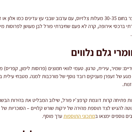
העישון הקרהואתגר מעניין – זמן קצר בחום 30-35 מעלות צלזיוס, עם ערבוב שבבי עץ עדי
י ברכסי אירופה, קרה לא פעם שחיברתי פורל לבן מעושן לפרוסות מיני
מרי גלם נלווים
ים: שמיר, עירית, טרגון. טעמי לוואי חמוצים (פרוסות לימון, קפריס) 
גע של זעפרן מעניקים רובד נוסף של מורכבות למנה. מטבחי עילית בו
נות.
ת פתיחה קרות דוגמת קרפצ'יו פורל, שילוב המבליט את בהירות הבשר 
וטה להגיש לצד תוספת מהירה של ירקות שורש קלויים – הסוכריות של 
ם נוספים ימצאו ב
מתכוני התוספות
ערך מוסף.