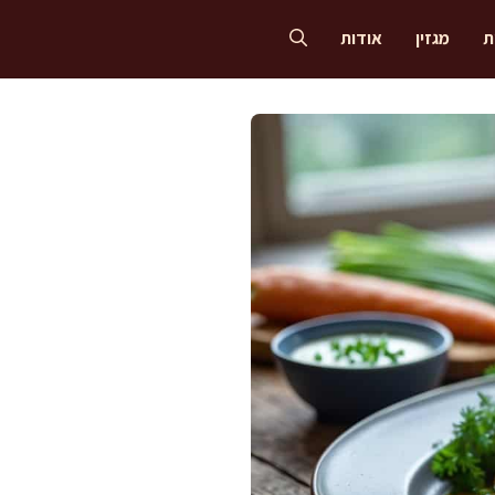
ת
מגזין
אודות