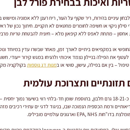
ריות ואיכות בבחירת פורל לבן
בחון עיניים בהירות, ריר שקוף על העור, ריח רענן ללא אמוניה ומישוש 
 סילון ניקוי או חשיפה לחומרים מחטאים לא תקניים. חיתוך נכון של ר
אחסון – מתחת לאפס ללא קיפאון מלא – חיונית להבטחת טריות מרבי
חופשי או במקפיאים ביתיים לאורך זמן, מאחר שבשרו עדין במיוחד ונ
עטוף את הפילה בניילון נצמד איכותי ולהניחו במגש קירור ייעודי. חש
ול – בין אם בפילה, עישון, סושי או ב
מנות דג נוספות
בקולקציה מקצ
 תזונתיים ותצרוכת עולמית
יאותיים ורמת הכספית הנמוכה שבו, בניגוד לדגי ים עתירי רכיבים מזה
הפורל הלבן תופס מקום של כבוד בסושי עילי, במסעדות ש