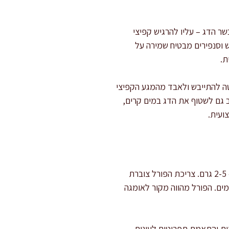
בשר הדג – עליו להרגיש קפיצי
אש וסנפירים מבטיח שמירה על
ת.
וטה להתייבש ולאבד מהמגע הקפיצי
וב גם לשטוף את הדג במים קרים,
ועית.
ב-100 גרם פורל לבן יש בדרך כלל כ-18-21 גרם חלבון, בתוספת שומן חד-בלתי רווי בשיעור נמוך יחסית – 2-5 גרם. צריכת הפורל צוברת
מים. הפורל מהווה מקור לאומגה
ף ובתנועת ה-locavore המקדמת טריות מקומית והתאמת תפריטים לעונות