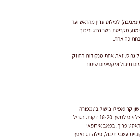
ינאגיבה) לפילוט עדין מהראש ועד
מנע מקריסת בשר הדג וריכוך
בחתיכה אחת.
ל גרוס. זאת אחת מנקודות החוזק
מום תיבול ומקסימום שימור
קדמות: אפייה בוואקום (sous-vide), צלייה מהירה, עישון קר ואפילו בישול בטמפורה
עדינה. בטכניקת Sous-vide ניתן לקבוע את רמת הגימור והעסיסיות במדויק – בדרך כלל 54-56 מעלות צלזיוס למשך 18-20 דקות. בגריל
ראסט פריך. בפאב אירופאי
מאה מזוקקת ולימון, עם קוביית עשבי תיבול, פילה דג נאסף