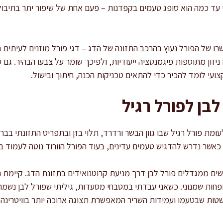
 עד כמה הוא סופג טעמים בקפדנות – פעם אחת של שיפור יתר בתיבול,
רו של הפורל נעוץ בהרכב התזונה של הדג – דגי פורל מוזנים לעיתים 
עי לומד להכיר כדי להתאים טכניקות הכנה, חיתוך ובישול.
לבן לפורל רגיל
לעומת פורל רגיל שבו גוון הבשר ורדרד, תלוי בזן ובתפריט התזונתי בבר
אשר נדרש להדגיש טעמים עדינים, בעוד הפורל הוורוד נוטה לעמוד בט
ים ממגדלים פורל לבן דרך מניעת קרוטנואידים בתזונת הדג. קיימת
ופחות שמנוני. כשאני עבדתי במטבחי מסעדות, גיליתי שפורל לבן נשמר 
שטות שבטעמו ועמידות השריר המאפשרת תצוגה ארוכה יותר בוויטרינה.