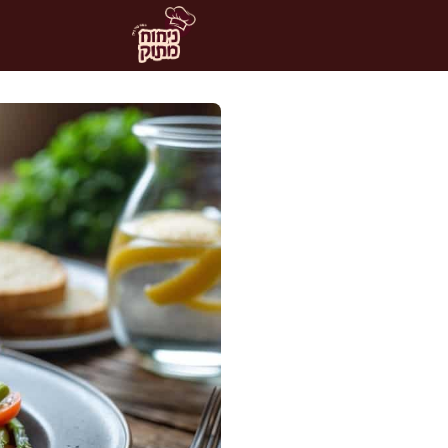
דלג
תוכן