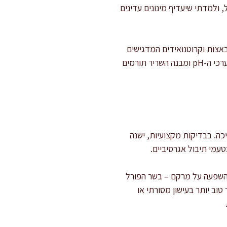
 ולמדתי שיעדיף מינונים עדינים
באצות וקרוטנואידים המדגישים
את צבע הבשר, בעוד פורל לבן אינו ניזון מתוספות פיגמנטציה ייעודיות, ולפיכך שומר על צבעו הבהיר. גם ערכי ה-pH ומבנה השריר תורמים
יכה. בבדיקות מקצועיות, ישנה
עמי תיבול אגרסיביים.
 השפעה על מרקם – בשר הפורל
טוב יותר בעישון מסורתי או