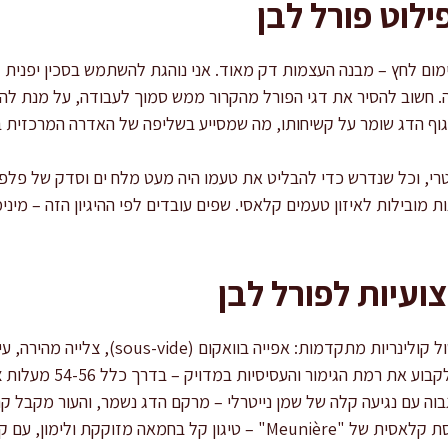
ילוט פורל לבן
נימום לחץ – מבנה העצמות דק מאוד. אני נוהגת להשתמש בסכין יפנית (
. חשוב להסיר את דגי הפורל מהקרור ממש סמוך לעבודה, על מנת להי
 גוף הדג שומר על קשיחותו, מה שמסייע בשליפה של האדרה המרכזית 
טרי, וכל שנדרש כדי להבליט את טעמו היה מעט מלח ים וסדק של פלפ
 מובילות לאיזון טעמים קלאסי. שפים עובדים לפי ההיגיון הזה – מיני
ועיות לפורל לבן
פורל לבן מתאים למגוון שיטות בישול קולינריות מת
בוה עם נגיעה קלה של שמן נייטרלי – מרקם הדג נשמר, והעור מקבל ק
שהדרכתי בו, הצגתי פורל לבן בגרסת קלאסית של "Meunière" – טיגון קל בח