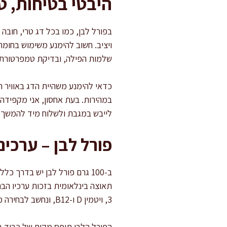
היבטי בטיחות, ט
בפורל לבן, כמו בכל דג טרי, חובה ל
ויציב. חשוב להימנע משימוש בחומרי
שלמות הפילה, ובדיקת טמפרטורת 
כדאי להימנע משהיית הדג באוויר ה
במהירות. בעת אחסון, אני מקפידה ל
לייבש במגבת ולשלוח מיד להמשך טיפ
פורל לבן – ערכים
תאוצה בינלאומית בזכות ערכיו הבר
3, ויטמין D ו-B12, ונחשב לבחירה מומלצת בדו"חות EPA, NHS וארגונים עולמיים מובילים.