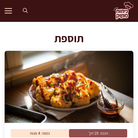
דלג
תוכן
תוספת
הכנה: 20 דק'
כמות: 4 מנות